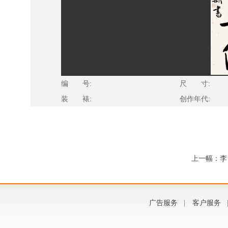
编 号:
尺 寸:
装 裱:
创作年代:
上一幅：李
广告服务
|
客户服务